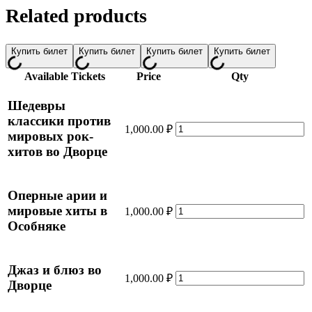
Related products
Купить билет
Купить билет
Купить билет
Купить билет
Available Tickets
Price
Qty
Шедевры
классики против
Шедевры
1,000.00
₽
мировых рок-
классики
хитов во Дворце
против
мировых
рок-
хитов
Оперные арии и
во
Оперные
мировые хиты в
1,000.00
₽
Дворце
арии
Особняке
quantity
и
мировые
хиты
Джаз и блюз во
в
Джаз
1,000.00
₽
Дворце
Особняке
и
quantity
блюз