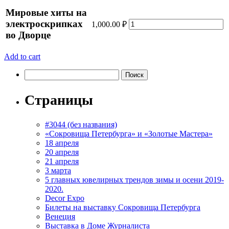
во
Дворце
Мировые хиты на
quantity
Мировые
электроскрипках
1,000.00
₽
хиты
во Дворце
на
электроскрипках
Add to cart
во
Дворце
Найти:
quantity
Страницы
#3044 (без названия)
«Сокровища Петербурга» и «Золотые Мастера»
18 апреля
20 апреля
21 апреля
3 марта
5 главных ювелирных трендов зимы и осени 2019-
2020.
Decor Expo
Билеты на выставку Сокровища Петербурга
Венеция
Выставка в Доме Журналиста