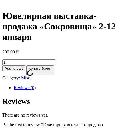
Ювелирная выставка-
продажа «Сокровища» 2-12
января
200.00
₽
Ювелирная
выставка-
Add to cart
Купить билет
продажа
"Сокровища"
Category:
Misc
2-
12
Reviews (0)
января
quantity
Reviews
There are no reviews yet.
Be the first to review “Ювелирная выставка-продажа