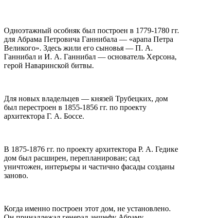
Одноэтажный особняк был построен в 1779-1780 гг.
для Абрама Петровича Ганнибала — «арапа Петра
Великого». Здесь жили его сыновья — П. А.
Ганнибал и И. А. Ганнибал — основатель Херсона,
герой Наваринской битвы.
Для новых владельцев — князей Трубецких, дом
был перестроен в 1855-1856 гг. по проекту
архитектора Г. А. Боссе.
В 1875-1876 гг. по проекту архитектора Р. А. Гедике
дом был расширен, перепланирован; сад
уничтожен, интерьеры и частично фасады созданы
заново.
Когда именно построен этот дом, не установлено.
Он принадлежал генерал-аншефу Абраму