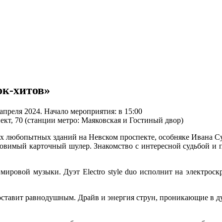
ок-хитов»
 апреля 2024. Начало мероприятия: в 15:00
кт, 70 (станции метро: Маяковская и Гостиный двор)
х любопытных зданий на Невском проспекте, особняке Ивана Су
уловимый карточный шулер. Знакомство с интересной судьбой и
ировой музыки. Дуэт Electro style duo исполнит на электроскр
не оставит равнодушным. Драйв и энергия струн, проникающие в 